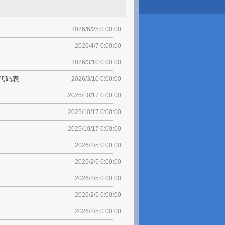
2026/6/25 0:00:00
2026/4/7 0:00:00
2026/3/10 0:00:00
代码表
2026/3/10 0:00:00
2025/10/17 0:00:00
2025/10/17 0:00:00
2025/10/17 0:00:00
2026/2/5 0:00:00
2026/2/5 0:00:00
2026/2/5 0:00:00
2026/2/5 0:00:00
2026/2/5 0:00:00